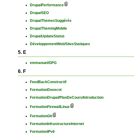
DrupalPerformance
DrupalSEO
DrupalThemesSuggérés
DrupalThemingMobile
DrupalUpdateStatus
DéveloppementWeb/SitesStatiques
5. E
emmanuel/GPG
6. F
FeedBackConstructif
FormationDovecot
FormationDrupal/PlanDeCours/Introduction
FormationFirewallLinux
FormationGit
FormationInfrastructureInternet
FormationIPv6