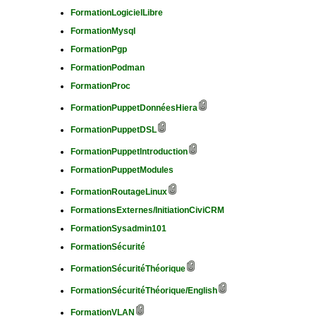
FormationLogicielLibre
FormationMysql
FormationPgp
FormationPodman
FormationProc
FormationPuppetDonnéesHiera
FormationPuppetDSL
FormationPuppetIntroduction
FormationPuppetModules
FormationRoutageLinux
FormationsExternes/InitiationCiviCRM
FormationSysadmin101
FormationSécurité
FormationSécuritéThéorique
FormationSécuritéThéorique/English
FormationVLAN