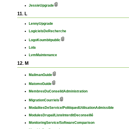
JessieUpgrade
11. L
LennyUpgrade
LogicielsDeRecherche
LogoKoumbitpublic
Lola
LvmMaintenance
12. M
MailmanGuide
MatomoGuide
MembresDuConseildAdministration
MigrationCourriels
ModalitesDeService/PolitiquedUtilisationAdmissible
ModulesDrupal/ListeInterditDeconseillé
MonitoringService/SoftwareComparison