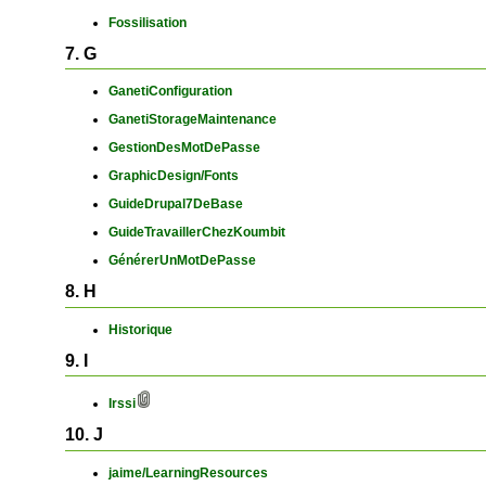
Fossilisation
7. G
GanetiConfiguration
GanetiStorageMaintenance
GestionDesMotDePasse
GraphicDesign/Fonts
GuideDrupal7DeBase
GuideTravaillerChezKoumbit
GénérerUnMotDePasse
8. H
Historique
9. I
Irssi
10. J
jaime/LearningResources