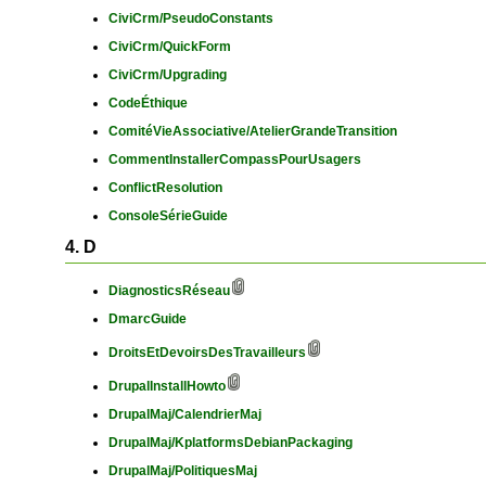
CiviCrm/PseudoConstants
CiviCrm/QuickForm
CiviCrm/Upgrading
CodeÉthique
ComitéVieAssociative/AtelierGrandeTransition
CommentInstallerCompassPourUsagers
ConflictResolution
ConsoleSérieGuide
4. D
DiagnosticsRéseau
DmarcGuide
DroitsEtDevoirsDesTravailleurs
DrupalInstallHowto
DrupalMaj/CalendrierMaj
DrupalMaj/KplatformsDebianPackaging
DrupalMaj/PolitiquesMaj