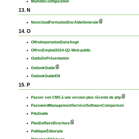
MumbleConfiguration
13. N
NextcloudFormationDocAideGenerale
14. O
OffreImportationDansAegir
OffresEmploi/2024-Q2-Web-public
OutilsDePrésentation
OutlookGuide
OutlookGuideEN
15. P
Passer son CMS à une version plus récente de php
PasswordManagementService/SoftwareComparison
PduGuide
PlanDaffaireBrochure
PolitiqueÉditoriale