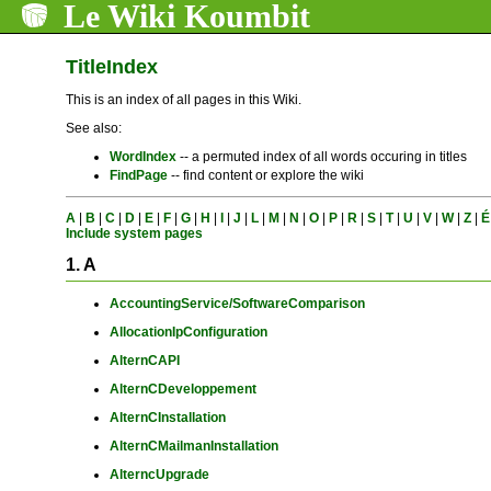
Le Wiki Koumbit
TitleIndex
This is an index of all pages in this Wiki.
See also:
WordIndex
-- a permuted index of all words occuring in titles
FindPage
-- find content or explore the wiki
A
|
B
|
C
|
D
|
E
|
F
|
G
|
H
|
I
|
J
|
L
|
M
|
N
|
O
|
P
|
R
|
S
|
T
|
U
|
V
|
W
|
Z
|
É
Include system pages
1. A
AccountingService/SoftwareComparison
AllocationIpConfiguration
AlternCAPI
AlternCDeveloppement
AlternCInstallation
AlternCMailmanInstallation
AlterncUpgrade