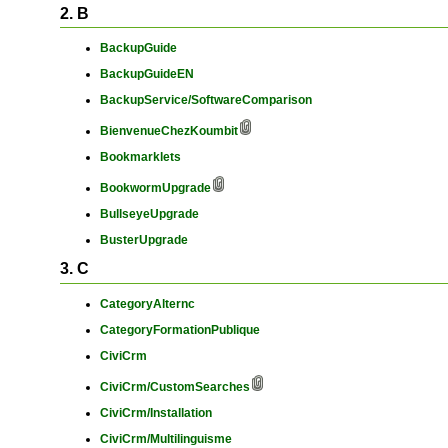
2. B
BackupGuide
BackupGuideEN
BackupService/SoftwareComparison
BienvenueChezKoumbit
Bookmarklets
BookwormUpgrade
BullseyeUpgrade
BusterUpgrade
3. C
CategoryAlternc
CategoryFormationPublique
CiviCrm
CiviCrm/CustomSearches
CiviCrm/Installation
CiviCrm/Multilinguisme