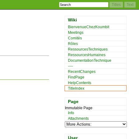
Wiki
BienvenueChezKoumbit
Meetings
Comités
Rôles
RessourcesTechniques
RessourcesHumaines
DocumentationTechnique
----
RecentChanges
FindPage
HelpContents
TitleIndex
Page
Immutable Page
Info
Attachments
User